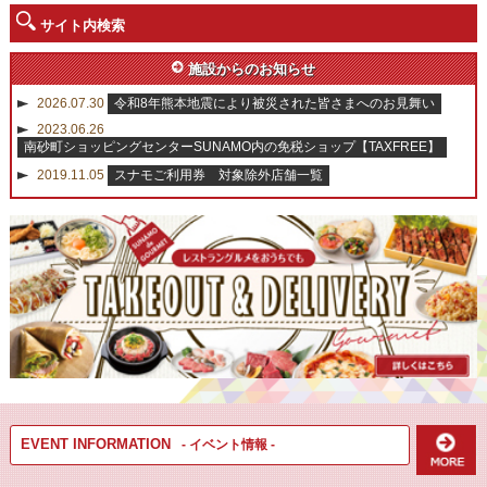
サイト内検索
施設からのお知らせ
2026.07.30
令和8年熊本地震により被災された皆さまへのお見舞い
2023.06.26
南砂町ショッピングセンターSUNAMO内の免税ショップ【TAXFREE】
2019.11.05
スナモご利用券 対象除外店舗一覧
EVENT INFORMATION
- イベント情報 -