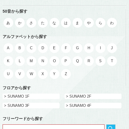
50音から探す
あ
か
さ
た
な
は
ま
や
ら
わ
アルファベットから探す
A
B
C
D
E
F
G
H
I
J
K
L
M
N
O
P
Q
R
S
T
U
V
W
X
Y
Z
フロアから探す
> SUNAMO 1F
> SUNAMO 2F
> SUNAMO 3F
> SUNAMO 4F
フリーワードから探す