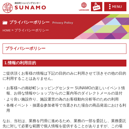
プライバシーポリシー
Privacy Policy
> プライバシーポリシー
HOME
プライバシーポリシー
1.情報の利用目的
ご提供頂くお客様の情報は下記の目的のみに利用させて頂きその他の目的
に利用することはありません。
・お客様への南砂町ショッピングセンター SUNAMOの楽しいイベント情
報、お得な情報やショップからのご案内等のダイレクトメールの送付
・より良い施設作り、施設運営の為のお客様動向分析等のための利用
・各種イベント・抽選会参加者等で当選された場合の商品発送における利
用
なお、当社は、業務を円滑に進めるため、業務の一部を委託し、業務委託
先に対して必要な範囲で個人情報を提供することがありますが、この場