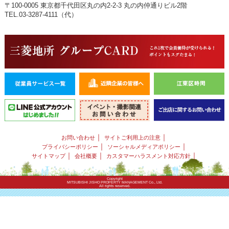
〒100-0005 東京都千代田区丸の内2-2-3 丸の内仲通りビル2階
TEL.03-3287-4111（代）
｜
｜
お問い合わせ
サイトご利用上の注意
｜
｜
プライバシーポリシー
ソーシャルメディアポリシー
｜
｜
｜
サイトマップ
会社概要
カスタマーハラスメント対応方針
Copyright
MITSUBISHI JISHO PROPERTY MANAGEMENT Co., Ltd.
All rights reserved.