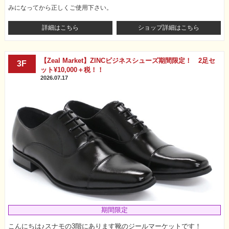
みになってから正しくご使用下さい。
詳細はこちら
ショップ詳細はこちら
【Zeal Market】ZINCビジネスシューズ期間限定！ 2足セ
3F
ット¥10,000＋税！！
2026.07.17
期間限定
こんにちは♪スナモの3階にあります靴のジールマーケットです！