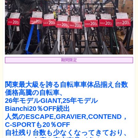
期間限定
関東最大級を誇る自転車車体品揃え台数
価格高騰の自転車、
26年モデルGIANT,25年モデル
Bianchi20％OFF続出
人気のESCAPE,GRAVIER,CONTEND，
C-SPORTも20％OFF
自社残り台数も少なくなってきており、