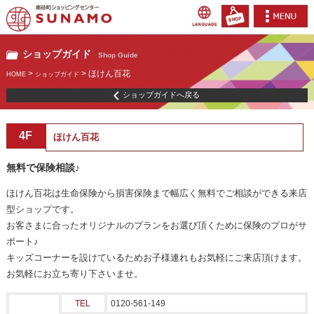
ショップガイド
Shop Guide
>
> ほけん百花
HOME
ショップガイド
ショップガイドへ戻る
4F
ほけん百花
無料で保険相談♪
ほけん百花は生命保険から損害保険まで幅広く無料でご相談ができる来店
型ショップです。
お客さまに合ったオリジナルのプランをお選び頂くために保険のプロがサ
ポート♪
キッズコーナーを設けているためお子様連れもお気軽にご来店頂けます。
お気軽にお立ち寄り下さいませ。
TEL
0120-561-149