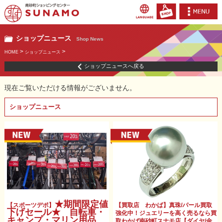
ショップニュース
Shop News
>
>
HOME
ショップニュース
ショップニュースへ戻る
現在ご覧いただける情報がございません。
ショップニュース
★期間限定値
【スポーツデポ】
【買取店 わかば】真珠/パール買取
下げセール★ 自転車・
強化中！ジュエリーを高く売るなら買
キャンプ・マリン用品
取わかば南砂町スナモ店【ダイヤ/金