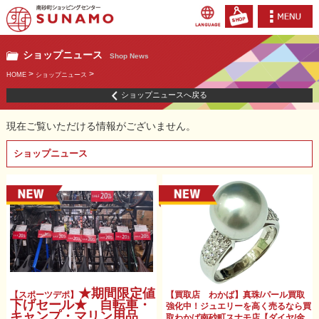
ショップニュース
Shop News
>
>
HOME
ショップニュース
ショップニュースへ戻る
現在ご覧いただける情報がございません。
ショップニュース
★期間限定値
【スポーツデポ】
【買取店 わかば】真珠/パール買取
下げセール★ 自転車・
強化中！ジュエリーを高く売るなら買
キャンプ・マリン用品
取わかば南砂町スナモ店【ダイヤ/金