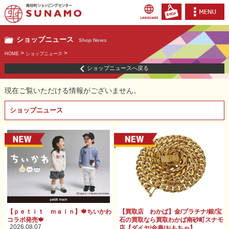
ショップニュース
Shop News
>
>
HOME
ショップニュース
ショップニュースへ戻る
現在ご覧いただける情報がございません。
ショップニュース
【ｐｅｔｉｔ ｍａｉｎ】🍁ちいかわ
【買取店 わかば】金/プラチナ/銀/宝
コラボ発売🍁
石の買取なら買取わかば南砂町スナモ
2026.08.07
店【ダイヤ/金券/おもちゃ】