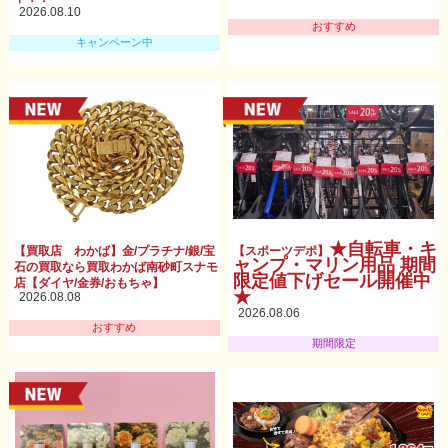
2026.08.10
おすすめ
キャンペーン中
★自転車・キ
【買取店 わかば】金/プラチナ/銀/宝
【スポーツデポ】
ャンプ・マリン用品 期間
石の買取なら買取わかば南砂町スナモ
限定値下げセール開催中
店【ダイヤ/金券/おもちゃ】
★
2026.08.08
2026.08.06
おすすめ
期間限定