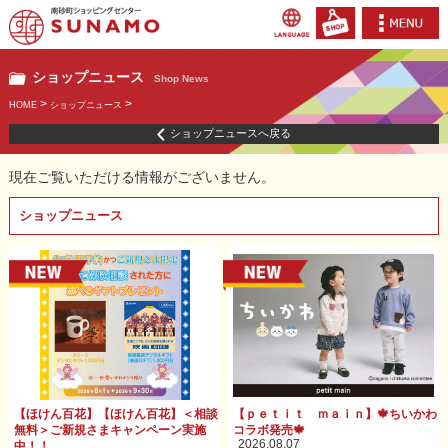
ショップニュース
Shop News
>
>
HOME
ショップニュース
ショップニュースへ戻る
現在ご覧いただける情報がございません。
ショップニュース
【ほけん百花】【ほけん百花】＜相談
【ｐｅｔｉｔ ｍａｉｎ】🍁ちいかわ
無料＞ご新規さまキャンペーン実施
コラボ発売🍁
2026.08.07
中！！