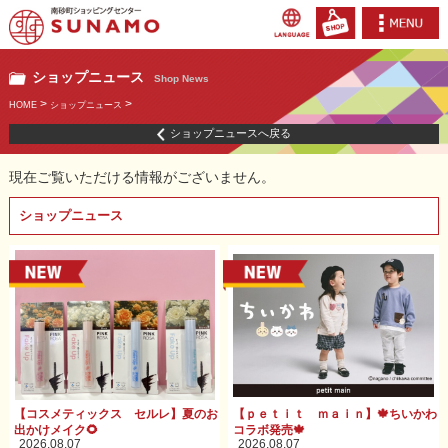
ショップニュース
Shop News
>
>
HOME
ショップニュース
ショップニュースへ戻る
現在ご覧いただける情報がございません。
ショップニュース
【コスメティックス セルレ】夏のお
【ｐｅｔｉｔ ｍａｉｎ】🍁ちいかわ
出かけメイク🌻
コラボ発売🍁
2026.08.07
2026.08.07