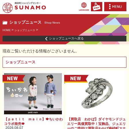
ショップニュース
Shop News
>
>
HOME
ショップニュース
ショップニュースへ戻る
現在ご覧いただける情報がございません。
ショップニュース
【ｐｅｔｉｔ ｍａｉｎ】🍁ちいかわ
【買取店 わかば】ダイヤモンドジュ
コラボ発売🍁
エリー高価買取中！宝飾品、ジュエリ
2026.08.07
ーのご売却は買取店わかば南砂町スナ