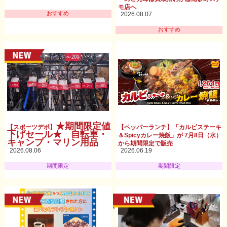
モ店へ
おすすめ
2026.08.07
おすすめ
★期間限定値
【スポーツデポ】
【ペッパーランチ】「カルビステーキ
下げセール★ 自転車・
＆Spicyカレー焼飯」が 7月8日（水）
キャンプ・マリン用品
から期間限定で販売
2026.08.06
2026.06.19
期間限定
期間限定