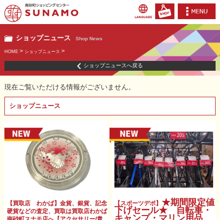
ショップニュース
Shop News
>
>
HOME
ショップニュース
ショップニュースへ戻る
現在ご覧いただける情報がございません。
ショップニュース
★期間限定値
【買取店 わかば】金貨、銀貨、記念
【スポーツデポ】
下げセール★ 自転車・
硬貨などの査定、買取は買取店わかば
キャンプ・マリン用品
南砂町スナモ店へ【アクセサリー/貴