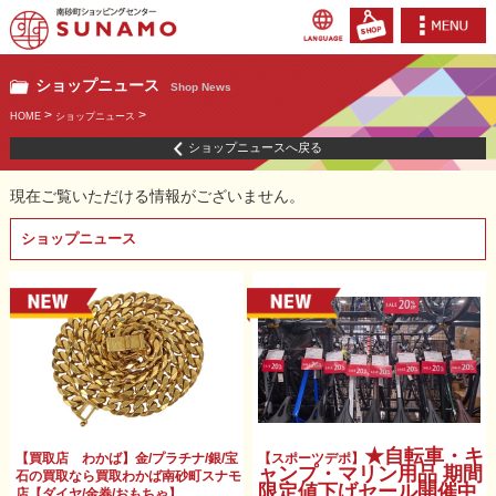
ショップニュース
Shop News
>
>
HOME
ショップニュース
ショップニュースへ戻る
現在ご覧いただける情報がございません。
ショップニュース
★自転車・キ
【買取店 わかば】金/プラチナ/銀/宝
【スポーツデポ】
ャンプ・マリン用品 期間
石の買取なら買取わかば南砂町スナモ
限定値下げセール開催中
店【ダイヤ/金券/おもちゃ】