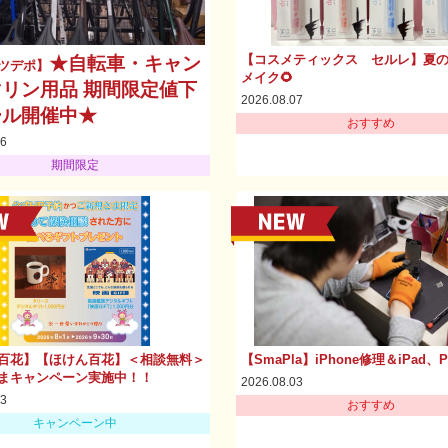
【コスメティックス セルレ】夏
★自転車・キャン
ツデポ】
メイク🌻
リン用品 期間限定値下
2026.08.07
ール開催中★
おすすめ
06
期間限定
百花】【ほけん百花】＜相談無料＞
【SmaPla】iPhone修理＆iPad、
まキャンペーン実施中！！
2026.08.03
03
おすすめ
キャンペーン中