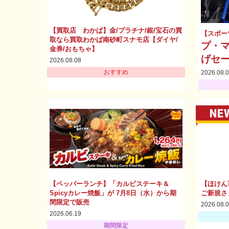
【買取店 わかば】金/プラチナ/銀/宝石の買
【スポー
取なら買取わかば南砂町スナモ店【ダイヤ/
プ・マ
金券/おもちゃ】
げセ
2026.08.08
おすすめ
2026.08.
【ペッパーランチ】「カルビステーキ＆
【ほけん
Spicyカレー焼飯」が 7月8日（水）から期
ご新規さ
間限定で販売
2026.08.
2026.06.19
期間限定