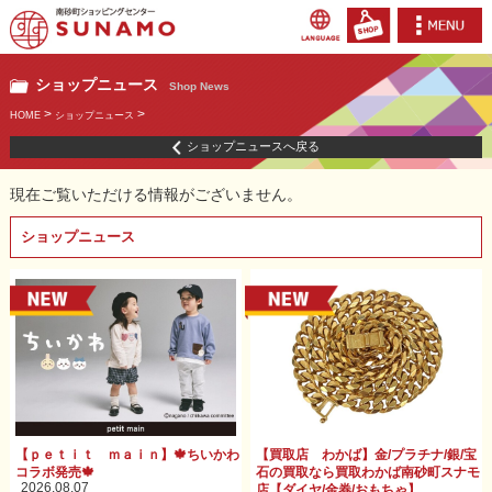
ショップニュース
Shop News
>
>
HOME
ショップニュース
ショップニュースへ戻る
現在ご覧いただける情報がございません。
ショップニュース
【ｐｅｔｉｔ ｍａｉｎ】🍁ちいかわ
【買取店 わかば】金/プラチナ/銀/宝
コラボ発売🍁
石の買取なら買取わかば南砂町スナモ
2026.08.07
店【ダイヤ/金券/おもちゃ】