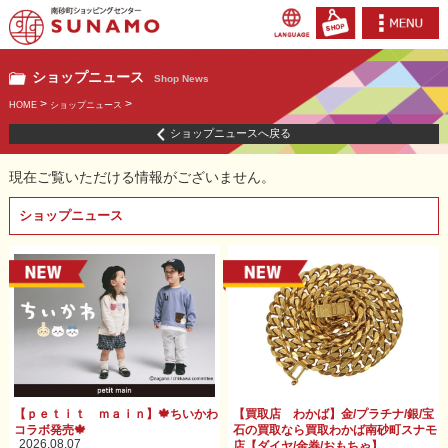
ショップニュース
Shop News
>
>
HOME
ショップニュース
ショップニュースへ戻る
現在ご覧いただける情報がございません。
ショップニュース
【ｐｅｔｉｔ ｍａｉｎ】🍁ちいかわ
【買取店 わかば】金/プラチナ/銀/宝
コラボ発売🍁
石の買取なら買取わかば南砂町スナモ
2026.08.07
店【ダイヤ/金券/おもちゃ】