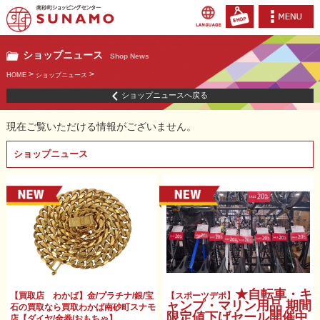
ショップニュース
Shop News
>
>
HOME
ショップニュース
ショップニュースへ戻る
現在ご覧いただける情報がございません。
ショップニュース
★自転車・キ
【買取店 わかば】金/プラチナ/銀/宝
【スポーツデポ】
ャンプ・マリン用品 期間
石の買取なら買取わかば南砂町スナモ
限定値下げセール開催中
店【ダイヤ/金券/おもちゃ】