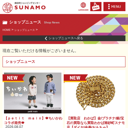
ショップニュース
Shop News
>
>
HOME
ショップニュース
ショップニュースへ戻る
現在ご覧いただける情報がございません。
ショップニュース
【ｐｅｔｉｔ ｍａｉｎ】🍁ちいかわ
【買取店 わかば】金/プラチナ/銀/宝
コラボ発売🍁
石の買取なら買取わかば南砂町スナモ
2026.08.07
店【ダイヤ/金券/おもちゃ】