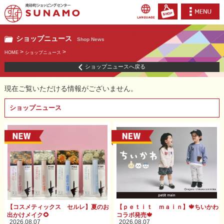
ショップニュース
Shop News
>
>
HOME
ショップニュース
ショップニュースへ戻る
現在ご覧いただける情報がございません。
ショップニュース
【コスメティックス セルレ】夏のお
【ｐｅｔｉｔ ｍａｉｎ】🍁ちいかわ
出かけメイク🌻
コラボ発売🍁
2026.08.07
2026.08.07