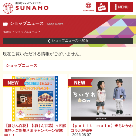
ショップニュース
Shop News
>
>
HOME
ショップニュース
ショップニュースへ戻る
現在ご覧いただける情報がございません。
ショップニュース
【ほけん百花】【ほけん百花】＜相談
【ｐｅｔｉｔ ｍａｉｎ】🍁ちいかわ
無料＞ご新規さまキャンペーン実施
コラボ発売🍁
2026.08.07
中！！