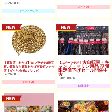
2026.08.10
おすすめ
キャンペーン中
★自転車・キ
【買取店 わかば】金/プラチナ/銀/宝
【スポーツデポ】
ャンプ・マリン用品 期間
石の買取なら買取わかば南砂町スナモ
限定値下げセール開催中
店【ダイヤ/金券/おもちゃ】
★
2026.08.08
2026.08.06
おすすめ
期間限定