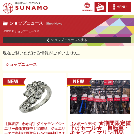
ショップニュース
Shop News
>
>
HOME
ショップニュース
ショップニュースへ戻る
現在ご覧いただける情報がございません。
ショップニュース
★期間限定値
【買取店 わかば】ダイヤモンドジュ
【スポーツデポ】
下げセール★ 自転車・
エリー高価買取中！宝飾品、ジュエリ
キャンプ・マリン用品
ーのご売却は買取店わかば南砂町スナ