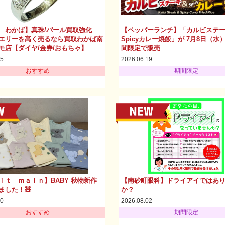
 わかば】真珠/パール買取強化
【ペッパーランチ】「カルビステ
エリーを高く売るなら買取わかば南
Spicyカレー焼飯」が 7月8日（水
モ店【ダイヤ/金券/おもちゃ】
間限定で販売
05
2026.06.19
おすすめ
期間限定
ｉｔ ｍａｉｎ】BABY 秋物新作
【南砂町眼科】ドライアイではあ
ました！🧸
か？
30
2026.08.02
おすすめ
期間限定