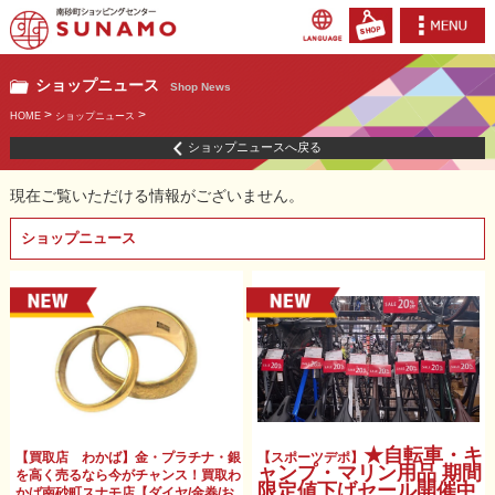
ショップニュース
Shop News
>
>
HOME
ショップニュース
ショップニュースへ戻る
現在ご覧いただける情報がございません。
ショップニュース
★自転車・キ
【買取店 わかば】金・プラチナ・銀
【スポーツデポ】
ャンプ・マリン用品 期間
を高く売るなら今がチャンス！買取わ
限定値下げセール開催中
かば南砂町スナモ店【ダイヤ/金券/お