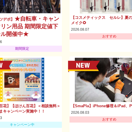
【コスメティックス セルレ】夏
★自転車・キャン
ツデポ】
メイク🌻
リン用品 期間限定値下
2026.08.07
ール開催中★
おすすめ
06
期間限定
百花】【ほけん百花】＜相談無料＞
【SmaPla】iPhone修理＆iPad、
まキャンペーン実施中！！
2026.08.03
03
おすすめ
キャンペーン中