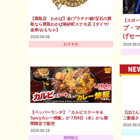
【買取店 わかば】金/プラチナ/銀/宝石の買
【スポー
取なら買取わかば南砂町スナモ店【ダイヤ/
プ・マ
金券/おもちゃ】
げセ
2026.08.08
おすすめ
2026.08.
【ペッパーランチ】「カルビステーキ＆
【ほけん
Spicyカレー焼飯」が 7月8日（水）から期
ご新規さ
間限定で販売
2026.08.
2026.06.19
期間限定