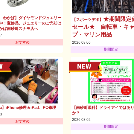
 わかば】ダイヤモンドジュエリー
★期間限定
【スポーツデポ】
中！宝飾品、ジュエリーのご売却は
セール★ 自転車・キ
かば南砂町スナモ店へ
プ・マリン用品
07
おすすめ
2026.08.06
期間限定
la】iPhone修理＆iPad、PC修理
【南砂町眼科】ドライアイではあ
か？
03
2026.08.02
おすすめ
期間限定