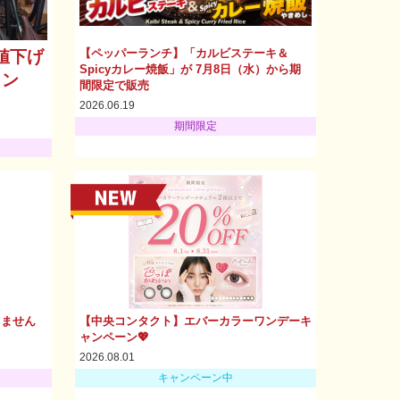
【ペッパーランチ】「カルビステーキ＆
値下げ
Spicyカレー焼飯」が 7月8日（水）から期
ャン
間限定で販売
2026.06.19
期間限定
りません
【中央コンタクト】エバーカラーワンデーキ
ャンペーン💖
2026.08.01
キャンペーン中