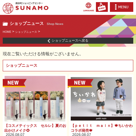
ショップニュース
Shop News
>
>
HOME
ショップニュース
ショップニュースへ戻る
現在ご覧いただける情報がございません。
ショップニュース
【コスメティックス セルレ】夏のお
【ｐｅｔｉｔ ｍａｉｎ】🍁ちいかわ
出かけメイク🌻
コラボ発売🍁
2026.08.07
2026.08.07