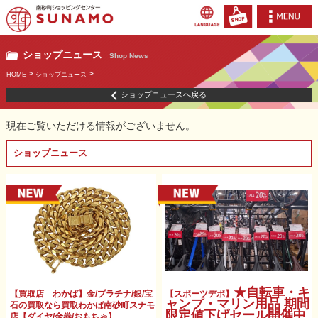
ショップニュース
Shop News
>
>
HOME
ショップニュース
ショップニュースへ戻る
現在ご覧いただける情報がございません。
ショップニュース
★自転車・キ
【買取店 わかば】金/プラチナ/銀/宝
【スポーツデポ】
ャンプ・マリン用品 期間
石の買取なら買取わかば南砂町スナモ
限定値下げセール開催中
店【ダイヤ/金券/おもちゃ】