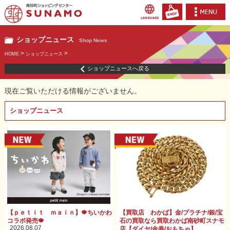
ショップニュース
Shop News
>
>
HOME
ショップニュース
ショップニュースへ戻る
現在ご覧いただける情報がございません。
ショップニュース
【ｐｅｔｉｔ ｍａｉｎ】🍁ちいかわ
【買取店 わかば】金/プラチナ/銀/宝
コラボ発売🍁
石の買取なら買取わかば南砂町スナモ
2026.08.07
店【ダイヤ/金券/おもちゃ】