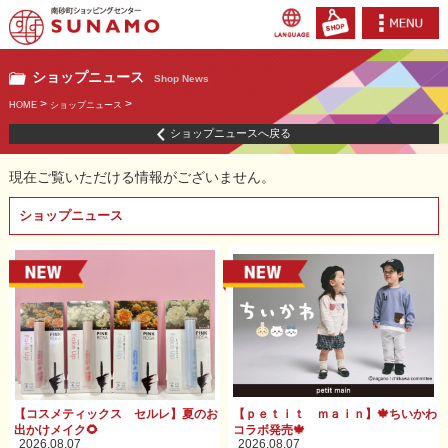
ショップニュース
Shop News
>
>
HOME
ショップニュース
ショップニュースへ戻る
現在ご覧いただける情報がございません。
ショップニュース
【コスメティックス セルレ】夏のお
【ｐｅｔｉｔ ｍａｉｎ】🍁ちいかわ
出かけメイク🌻
コラボ発売🍁
2026.08.07
2026.08.07