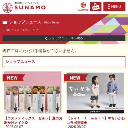
ショップニュース
Shop News
>
>
HOME
ショップニュース
ショップニュースへ戻る
現在ご覧いただける情報がございません。
ショップニュース
【コスメティックス セルレ】夏のお
【ｐｅｔｉｔ ｍａｉｎ】🍁ちいかわ
出かけメイク🌻
コラボ発売🍁
2026.08.07
2026.08.07