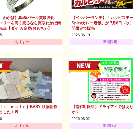
 わかば】真珠/パール買取強化
【ペッパーランチ】「カルビステ
エリーを高く売るなら買取わかば南
Spicyカレー焼飯」が 7月8日（水
モ店【ダイヤ/金券/おもちゃ】
間限定で販売
05
2026.06.19
おすすめ
期間限定
ｉｔ ｍａｉｎ】BABY 秋物新作
【南砂町眼科】ドライアイではあ
ました！🧸
か？
30
2026.08.02
おすすめ
期間限定