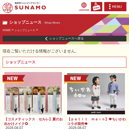
ショップニュース
Shop News
>
>
HOME
ショップニュース
ショップニュースへ戻る
現在ご覧いただける情報がございません。
ショップニュース
【コスメティックス セルレ】夏のお
【ｐｅｔｉｔ ｍａｉｎ】🍁ちいかわ
出かけメイク🌻
コラボ発売🍁
2026.08.07
2026.08.07