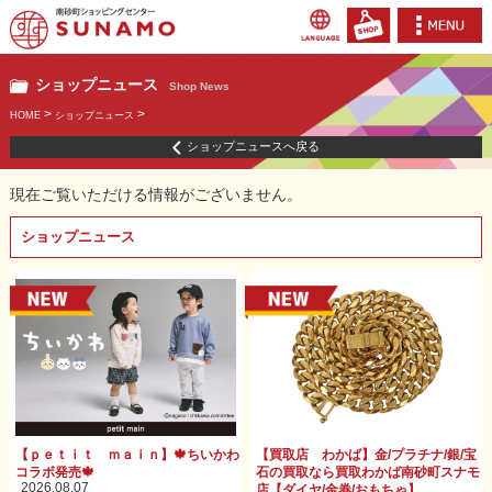
ショップニュース
Shop News
>
>
HOME
ショップニュース
ショップニュースへ戻る
現在ご覧いただける情報がございません。
ショップニュース
【ｐｅｔｉｔ ｍａｉｎ】🍁ちいかわ
【買取店 わかば】金/プラチナ/銀/宝
コラボ発売🍁
石の買取なら買取わかば南砂町スナモ
2026.08.07
店【ダイヤ/金券/おもちゃ】