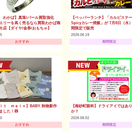
 わかば】真珠/パール買取強化
【ペッパーランチ】「カルビステ
エリーを高く売るなら買取わかば南
Spicyカレー焼飯」が 7月8日（水
モ店【ダイヤ/金券/おもちゃ】
間限定で販売
05
2026.06.19
おすすめ
期間限定
ｉｔ ｍａｉｎ】BABY 秋物新作
【南砂町眼科】ドライアイではあ
ました！🧸
か？
30
2026.08.02
おすすめ
期間限定