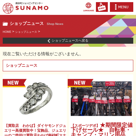
ショップニュース
Shop News
>
>
HOME
ショップニュース
ショップニュースへ戻る
現在ご覧いただける情報がございません。
ショップニュース
★期間限定値
【買取店 わかば】ダイヤモンドジュ
【スポーツデポ】
下げセール★ 自転車・
エリー高価買取中！宝飾品、ジュエリ
キャンプ・マリン用品
ーのご売却は買取店わかば南砂町スナ