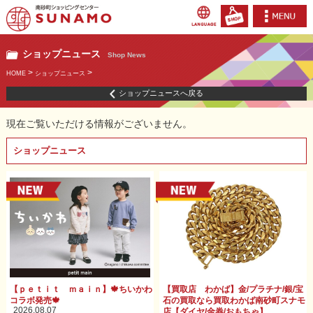
ショップニュース
Shop News
>
>
HOME
ショップニュース
ショップニュースへ戻る
現在ご覧いただける情報がございません。
ショップニュース
【ｐｅｔｉｔ ｍａｉｎ】🍁ちいかわ
【買取店 わかば】金/プラチナ/銀/宝
コラボ発売🍁
石の買取なら買取わかば南砂町スナモ
2026.08.07
店【ダイヤ/金券/おもちゃ】