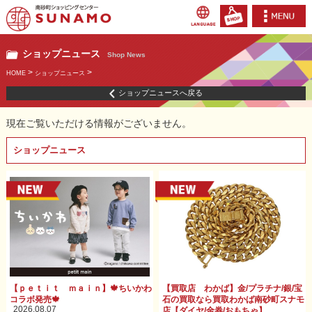
ショップニュース
Shop News
>
>
HOME
ショップニュース
ショップニュースへ戻る
現在ご覧いただける情報がございません。
ショップニュース
【ｐｅｔｉｔ ｍａｉｎ】🍁ちいかわ
【買取店 わかば】金/プラチナ/銀/宝
コラボ発売🍁
石の買取なら買取わかば南砂町スナモ
2026.08.07
店【ダイヤ/金券/おもちゃ】