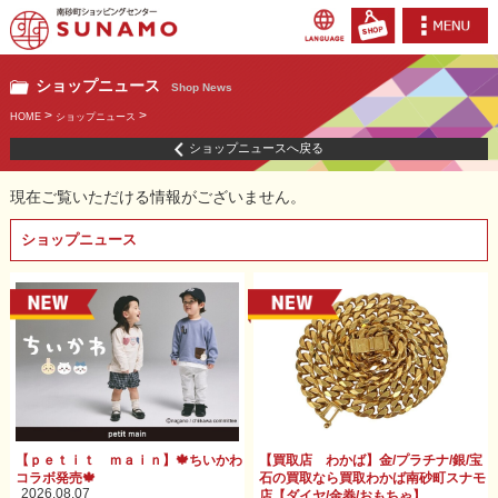
ショップニュース
Shop News
>
>
HOME
ショップニュース
ショップニュースへ戻る
現在ご覧いただける情報がございません。
ショップニュース
【ｐｅｔｉｔ ｍａｉｎ】🍁ちいかわ
【買取店 わかば】金/プラチナ/銀/宝
コラボ発売🍁
石の買取なら買取わかば南砂町スナモ
2026.08.07
店【ダイヤ/金券/おもちゃ】