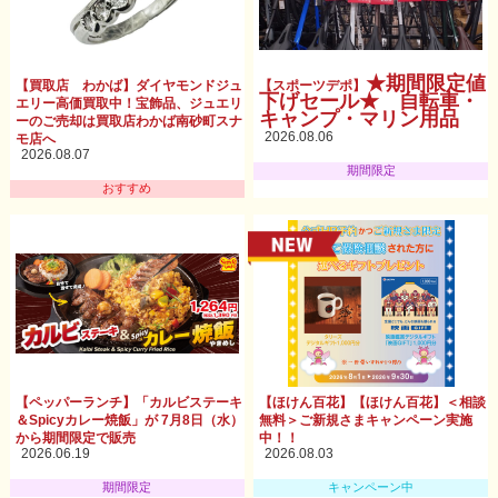
★期間限定値
【買取店 わかば】ダイヤモンドジュ
【スポーツデポ】
下げセール★ 自転車・
エリー高価買取中！宝飾品、ジュエリ
キャンプ・マリン用品
ーのご売却は買取店わかば南砂町スナ
2026.08.06
モ店へ
2026.08.07
期間限定
おすすめ
【ペッパーランチ】「カルビステーキ
【ほけん百花】【ほけん百花】＜相談
＆Spicyカレー焼飯」が 7月8日（水）
無料＞ご新規さまキャンペーン実施
から期間限定で販売
中！！
2026.06.19
2026.08.03
期間限定
キャンペーン中