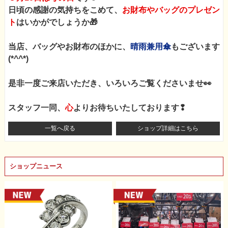
日頃の感謝の気持ちをこめて、
お財布やバッグのプレゼン
ト
はいかがでしょうか🎁
当店、バッグやお財布のほかに、
晴雨兼用傘
もございます
(*^^*)
是非一度ご来店いただき、いろいろご覧くださいませ👀
スタッフ一同、
心
よりお待ちいたしております❢
一覧へ戻る
ショップ詳細はこちら
ショップニュース