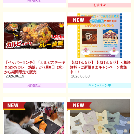
期間限定
おすすめ
【ペッパーランチ】「カルビステーキ
【ほけん百花】【ほけん百花】＜相談
＆Spicyカレー焼飯」が 7月8日（水）
無料＞ご新規さまキャンペーン実施
から期間限定で販売
中！！
2026.06.19
2026.08.03
期間限定
キャンペーン中