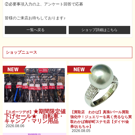
②必要事項入力の上、アンケート回答で応募
皆様のご来店お待ちしております♪
一覧へ戻る
ショップ詳細はこちら
ショップニュース
★期間限定値
【スポーツデポ】
【買取店 わかば】真珠/パール買取
下げセール★ 自転車・
強化中！ジュエリーを高く売るなら買
キャンプ・マリン用品
取わかば南砂町スナモ店【ダイヤ/金
2026.08.06
券/おもちゃ】
2026.08.05