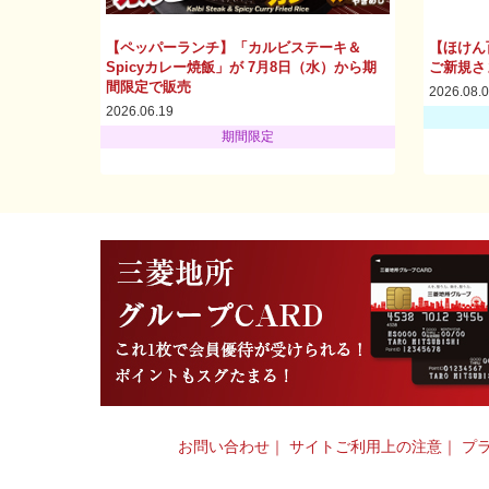
【ペッパーランチ】「カルビステーキ＆
【ほけん
Spicyカレー焼飯」が 7月8日（水）から期
ご新規さ
間限定で販売
2026.08.
2026.06.19
期間限定
お問い合わせ
｜
サイトご利用上の注意
｜
プ