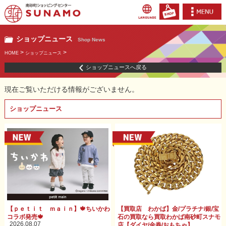
ショップニュース
Shop News
>
>
HOME
ショップニュース
ショップニュースへ戻る
現在ご覧いただける情報がございません。
ショップニュース
【ｐｅｔｉｔ ｍａｉｎ】🍁ちいかわ
【買取店 わかば】金/プラチナ/銀/宝
コラボ発売🍁
石の買取なら買取わかば南砂町スナモ
2026.08.07
店【ダイヤ/金券/おもちゃ】